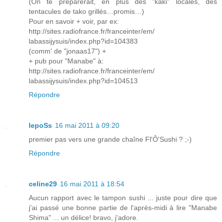
(On te préparerait, en plus des "kaki" locales, des
tentacules de tako grillés…promis…)
Pour en savoir + voir, par ex:
http://sites.radiofrance.fr/franceinter/em/
labassijysuis/index.php?id=104383
(comm' de "jonaas17") +
+ pub pour "Manabe" à:
http://sites.radiofrance.fr/franceinter/em/
labassijysuis/index.php?id=104513
Répondre
lepoSs
16 mai 2011 à 09:20
premier pas vers une grande chaîne Fl'Ô'Sushi ? ;-)
Répondre
celine29
16 mai 2011 à 18:54
Aucun rapport avec le tampon sushi ... juste pour dire que
j'ai passé une bonne partie de l'après-midi à lire "Manabe
Shima" ... un délice! bravo, j'adore.