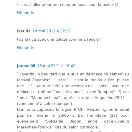
< .. vais aller créer mon tampon aussi pour la peine :D
Répondre
laetitia
14 mai 2011 à 22:13
t'as fait ça avec une patate comme à l'école?
Répondre
jonaas09
15 mai 2011 à 16:42
" j'avertis un peu tard que je suis en dédicace ce samedi au
festival Japaniort"… "tard"… c'est le moins qu'on puisse
dire…!!!… ça aurait été une occasion de… enfin…avoir une
dédicace…(même "non artisanale"…avec "tampon" !!!) sur
"mon" "Manabeshima"…après le raté d'Angoulême2011…
(voir comm' à cette rubrique!).
Bon, si tu apprécies la région P-Ch., Florent, ça ne te dirait
pas de revenir le 23/05 à La Tremblade (17) pour
évènement "Solidarité Japon entre ostréiculteurs
Marennes-Tohoku", lors du salon ostréicole… ?